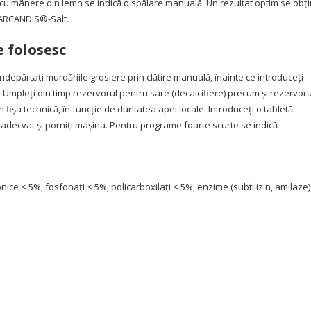
ri cu mânere din lemn se indică o spălare manuală. Un rezultat optim se obţ
 ARCANDIS®-Salt.
 folosesc
Îndepărtaţi murdăriile grosiere prin clătire manuală, înainte ce introduceţi
ni. Umpleţi din timp rezervorul pentru sare (decalcifiere) precum şi rezervoru
fişa technică, în funcţie de duritatea apei locale. Introduceţi o tabletă
adecvat şi porniţi maşina. Pentru programe foarte scurte se indică
ce < 5%, fosfonaţi < 5%, policarboxilaţi < 5%, enzime (subtilizin, amilaze)