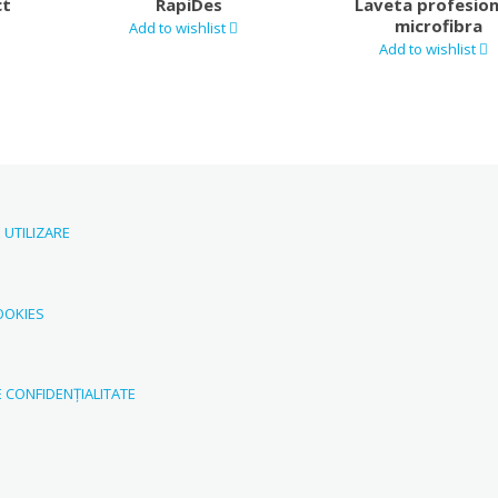
ct
RapiDes
Laveta profesion
microfibra
Add to wishlist
Add to wishlist
 UTILIZARE
OOKIES
E CONFIDENȚIALITATE