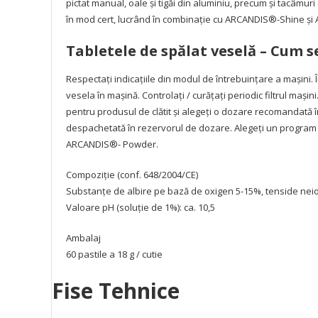
pictat manual, oale şi tigăi din aluminiu, precum şi tacâmu
în mod cert, lucrând în combinaţie cu ARCANDIS®-Shine şi
Tabletele de spălat veselă –
Cum se
Respectaţi indicaţiile din modul de întrebuinţare a maşini. 
vesela în maşină. Controlaţi / curăţaţi periodic filtrul maşi
pentru produsul de clătit şi alegeţi o dozare recomandată în 
despachetată în rezervorul de dozare. Alegeţi un program 
ARCANDIS®- Powder.
Compoziţie (conf. 648/2004/CE)
Substanţe de albire pe bază de oxigen 5-15%, tenside neioni
Valoare pH (soluţie de 1%): ca. 10,5
Ambalaj
60 pastile a 18 g / cutie
Fise Tehnice