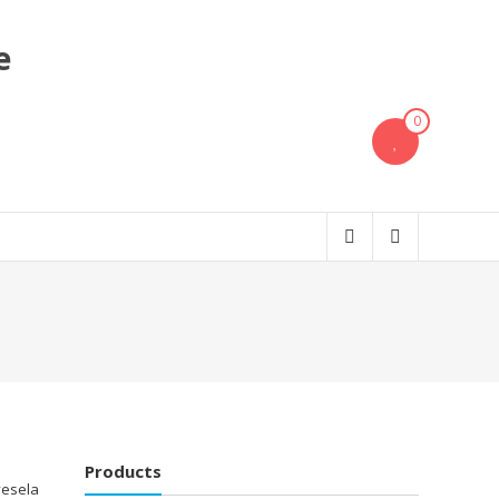
e
0
Products
vesela