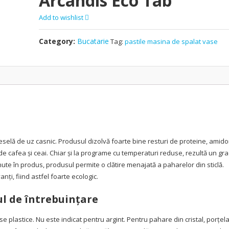
Arcandis Eco Tab
Add to wishlist
Category:
Bucatarie
Tag:
pastile masina de spalat vase
eselă de uz casnic. Produsul dizolvă foarte bine resturi de proteine, amido
e cafea şi ceai. Chiar şi la programe cu temperaturi reduse, rezultă un gr
nute în produs, produsul permite o clătire menajată a paharelor din sticlă.
i, fiind astfel foarte ecologic.
l de întrebuinţare
ase plastice. Nu este indicat pentru argint. Pentru pahare din cristal, porţel