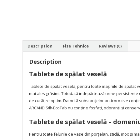
Description
Fise Tehnice
Reviews (0)
Description
Tablete de spălat veselă
Tablete de spălat veselă, pentru toate maşinile de spălat v
mai ales grăsimi. Totodată îndepărtează urme persistente d
de curăţire optim. Datorită substanţelor anticorozive conţi
ARCANDIS®-EcoTab nu conţine fosfaţi, odoranţi şi conservanţ
Tablete de spălat veselă – d
omeniu
Pentru toate felurile de vase din porţelan, sticlă, inox şi m