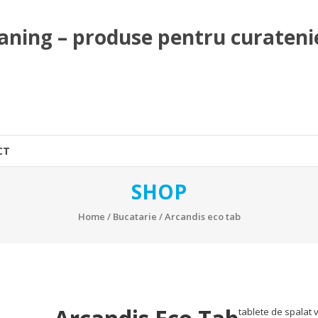
aning – produse pentru curateni
CT
SHOP
Home
/
Bucatarie
/ Arcandis eco tab
tablete de spalat 