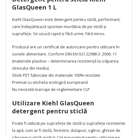
GlasQueen 1 L
Kiehl GlasQueen este detergent pentru sticlă, performant,
care îndepărtează spontan murdăria de pe sticlă și
suprafețe. Se usucă rapid și fără urme. Fără miros.
Produsul are un certificat de autorizare pentru utilizare în
zonele alimentare. Conform DIN EN ISO 22088-3: 2006: 11
(materiale plastice – determinarea rezistență la crăparea
stresului din mediu)
Sticle PET fabricate din materiale 100% reciclate
Premiat cu eticheta ecologică europeană
Nu necesită marcaje de reglementare CLP
Utilizare Kiehl GlasQueen
detergent pentru sticlă
Poate fi utilizat pe suprafețe de sticlă și suprafețe rezistente
la apă, cum ar fi sticlă, ferestre, dulapuri, oglinzi, ghisee de
vânzare și sticlă acrilică. Cel mai potrivit pentru utilizare pe