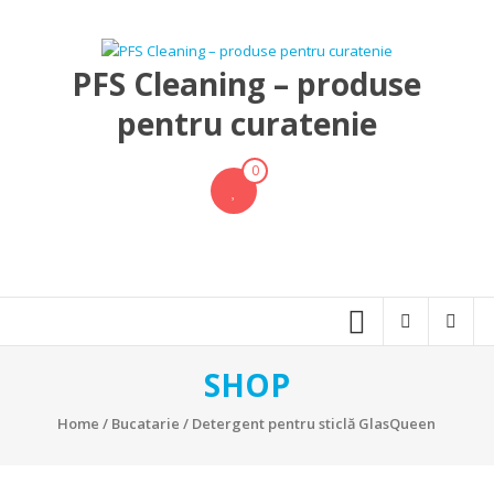
Skip
to
content
PFS Cleaning – produse
pentru curatenie
0
SHOP
Home
/
Bucatarie
/ Detergent pentru sticlă GlasQueen