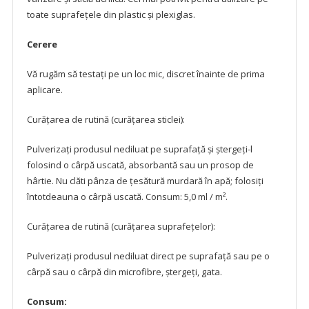
toate suprafețele din plastic și plexiglas.
Cerere
Vă rugăm să testați pe un loc mic, discret înainte de prima
aplicare.
Curățarea de rutină (curățarea sticlei):
Pulverizați produsul nediluat pe suprafață și ștergeți-l
folosind o cârpă uscată, absorbantă sau un prosop de
hârtie. Nu clăti pânza de țesătură murdară în apă; folosiți
întotdeauna o cârpă uscată. Consum: 5,0 ml / m².
Curățarea de rutină (curățarea suprafețelor):
Pulverizați produsul nediluat direct pe suprafață sau pe o
cârpă sau o cârpă din microfibre, ștergeți, gata.
Consum: