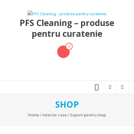
Skip
to
content
PFS Cleaning – produse
pentru curatenie
0
SHOP
Home
/
Interior casa
/ Suport pentru mop